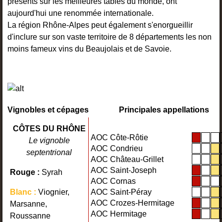
présents sur les meilleures tables du monde, ont
aujourd'hui une renommée internationale.
La région Rhône-Alpes peut également s'enorgueillir
d'inclure sur son vaste territoire de 8 départements les non
moins fameux vins du Beaujolais et de Savoie.
Vignobles et cépages
Principales appellations
CÔTES DU RHÔNE
AOC Côte-Rôtie
Le vignoble
AOC Condrieu
septentrional
AOC Château-Grillet
AOC Saint-Joseph
Rouge :
Syrah
AOC Cornas
AOC Saint-Péray
Blanc :
Viognier,
AOC Crozes-Hermitage
Marsanne,
AOC Hermitage
Roussanne