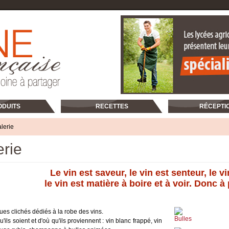
ODUITS
RECETTES
RÉCEPTI
 PRODUIT
SPÉCIALITÉS RÉGIONALES
lerie
RECETTES MODERNES
DES LYCÉES AGRICOLES DE FRANCE
égumes
erie
Apéritif et entrées
Aquitaine
Sauces et condiments
Basse-Normandie
harcuterie
Le vin est saveur, le vin est senteur, le v
Oeufs
Bretagne
le vin est matière à boire et à voir. Donc à
mager
nées
Poissons et fruits de mer
Corse
ts
de-Calais
Viandes et volailles
Franche-Comté
ues clichés dédiés à la robe des vins.
e
Légumes
Bulles
'ils soient et d'où qu'ils proviennent : vin blanc frappé, vin
Haute-Normandie
iennoiserie
 Loire