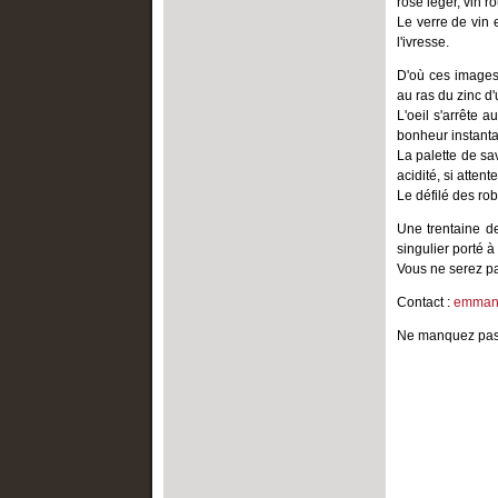
rosé léger, vin 
Le verre de vin 
Corse
Cave et liqui
Picardie
l'ivresse.
Franche-Comté
Poitou-Ch
ALLER PL
D'où ces images
Guadeloupe
Provence-
au ras du zinc d'
Les produits 
L'oeil s'arrête 
Guyane
Réunion
Les labels de 
bonheur instanta
La palette de sa
Île-de-France
Rhône-Alp
acidité, si attent
Languedoc-Roussillon
Le défilé des ro
Une trentaine d
ALLER PLUS LOIN
singulier porté à
La France gourmande
Vous ne serez pa
À chacun sa fête !
Contact :
emmanu
Partagez vos idées
Ne manquez pas d