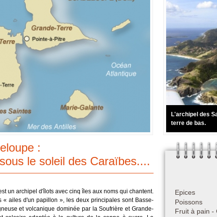
Féculents
Languedoc-Roussillon
des
Fromages
Lorraine
arentes
US LOIN
Desserts et boulangerie
Midi-Pyrénées
Alpes-Côte d'Azur
de saison
Boissons
Nord-Pas-De-Calais
qualité
Picardie
RECETTES ANCIENNES
es
Réunion
ALLER PLUS LOIN
Rhône-Alpes
Lexique culinaire
Autres produits alimentaires
L'archipel des S
Poids et mesures
terre de bas.
Partagez vos recettes
eloupe :
sous le soleil des Caraïbes....
t un archipel d'îlots avec cinq îles aux noms qui chantent.
Epices
 « ailes d'un papillon », les deux principales sont Basse-
Poissons
gneuse et volcanique dominée par la Soufrière et Grande-
Fruit à pain -