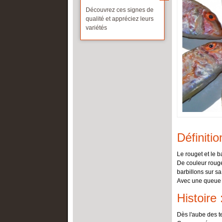
Découvrez ces signes de
Corse
Cave et liqui
Picardie
qualité et appréciez leurs
Franche-Comté
variétés
Poitou-Ch
ALLER PL
Guadeloupe
Provence-
Les produits 
Guyane
Réunion
Les labels de 
Île-de-France
Rhône-Alp
Languedoc-Roussillon
ALLER PLUS LOIN
La France gourmande
À chacun sa fête !
Définitio
Partagez vos idées
Le rouget et le 
De couleur rouge
barbillons sur sa
Avec une queue 
Histoire 
Dès l'aube des t