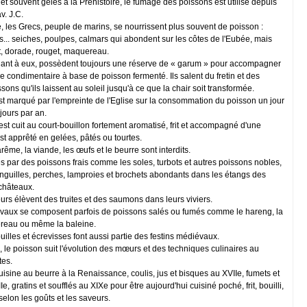
 souvent gelés à la Préhistoire, le fumage des poissons est utilisé depuis
av. J.C.
é, les Grecs, peuple de marins, se nourrissent plus souvent de poisson :
s... seiches, poulpes, calmars qui abondent sur les côtes de l'Eubée, mais
t, dorade, rouget, maquereau.
ant à eux, possèdent toujours une réserve de « garum » pour accompagner
e condimentaire à base de poisson fermenté. Ils salent du fretin et des
ssons qu'ils laissent au soleil jusqu'à ce que la chair soit transformée.
 marqué par l'empreinte de l'Eglise sur la consommation du poisson un jour
 jours par an.
est cuit au court-bouillon fortement aromatisé, frit et accompagné d'une
est apprêté en gelées, pâtés ou tourtes.
ême, la viande, les œufs et le beurre sont interdits.
és par des poissons frais comme les soles, turbots et autres poissons nobles,
anguilles, perches, lamproies et brochets abondants dans les étangs des
châteaux.
urs élèvent des truites et des saumons dans leurs viviers.
vaux se composent parfois de poissons salés ou fumés comme le hareng, la
reau ou même la baleine.
uilles et écrevisses font aussi partie des festins médiévaux.
s, le poisson suit l'évolution des mœurs et des techniques culinaires au
tes.
uisine au beurre à la Renaissance, coulis, jus et bisques au XVIIe, fumets et
e, gratins et soufflés au XIXe pour être aujourd'hui cuisiné poché, frit, bouilli,
 selon les goûts et les saveurs.