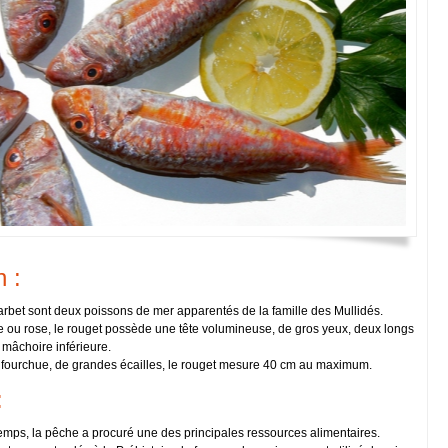
Féculents
Languedoc-Roussillon
des
Fromages
Lorraine
arentes
US LOIN
Desserts et boulangerie
Midi-Pyrénées
Alpes-Côte d'Azur
de saison
Boissons
Nord-Pas-De-Calais
qualité
Picardie
RECETTES ANCIENNES
es
Réunion
ALLER PLUS LOIN
Rhône-Alpes
Lexique culinaire
Autres produits alimentaires
Poids et mesures
Partagez vos recettes
n :
barbet sont deux poissons de mer apparentés de la famille des Mullidés.
 ou rose, le rouget possède une tête volumineuse, de gros yeux, deux longs
 mâchoire inférieure.
fourchue, de grandes écailles, le rouget mesure 40 cm au maximum.
:
emps, la pêche a procuré une des principales ressources alimentaires.