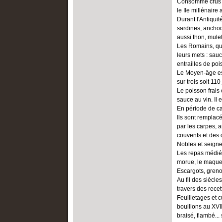
Consommé crus et
le IIe millénaire 
Durant l'Antiquit
sardines, anchoi
aussi thon, mule
Les Romains, qu
leurs mets : sauc
entrailles de poi
Le Moyen-âge est
sur trois soit 110
Le poisson frais 
sauce au vin. Il 
En période de car
Ils sont remplac
par les carpes, 
couvents et des 
Nobles et seigne
Les repas médié
morue, le maque
Escargots, greno
Au fil des siècle
travers des recet
Feuilletages et c
bouillons au XVIII
braisé, flambé...