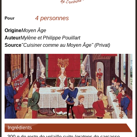
4 personnes
Pour
Origine
Moyen Âge
Auteur
Mylène et Philippe Pouillart
Source
"Cuisiner comme au Moyen Âge" (Privat)
Ingrédients
- 300 g de reste de volaille cuite (gratons de carcasse,