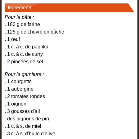
Ingrédients
Pour la pâte :
. 180 g de farine
. 125 g de chèvre en bûche
. 1 œuf
. 1 c. à c. de paprika
. 1 c. à c. de curry
. 2 pincées de sel
Pour la garniture :
. 1 courgette
. 1 aubergine
. 2 tomates rondes
. 1 oignon
. 3 gousses d'ail
. des pignons de pin
. 1 c. à s. de miel
. 3 c. à s. d'huile d'olive