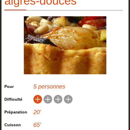
aigres-douces
5 personnes
Pour
Difficulté
20
'
Préparation
65
'
Cuisson