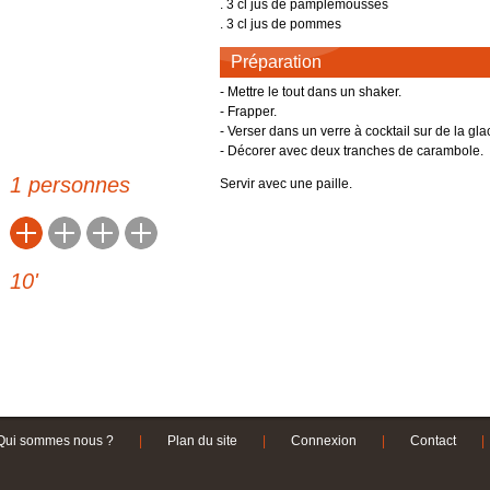
. 3 cl jus de pamplemousses
Féculents
Languedoc-Roussillon
. 3 cl jus de pommes
des
Fromages
Lorraine
Préparation
arentes
US LOIN
Desserts et boulangerie
Midi-Pyrénées
- Mettre le tout dans un shaker.
Alpes-Côte d'Azur
de saison
Boissons
- Frapper.
Nord-Pas-De-Calais
qualité
- Verser dans un verre à cocktail sur de la gla
Picardie
RECETTES ANCIENNES
- Décorer avec deux tranches de carambole.
es
Réunion
1 personnes
Servir avec une paille.
ALLER PLUS LOIN
Rhône-Alpes
Lexique culinaire
Autres produits alimentaires
Poids et mesures
10
'
Partagez vos recettes
Qui sommes nous ?
|
Plan du site
|
Connexion
|
Contact
|