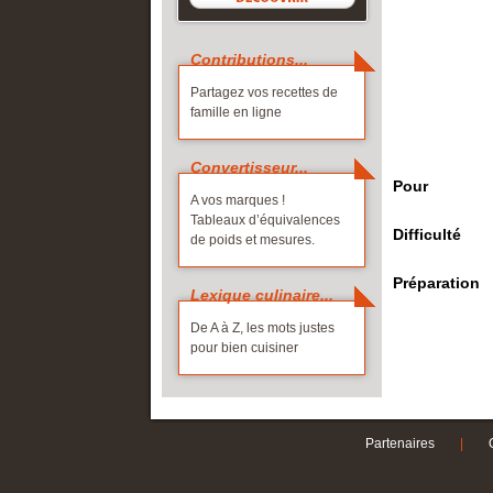
Corse
Cave et liqui
Picardie
Contributions...
Franche-Comté
Poitou-Ch
ALLER PL
Partagez vos recettes de
Guadeloupe
Provence-
Les produits 
famille en ligne
Guyane
Réunion
Les labels de 
Île-de-France
Rhône-Alp
Convertisseur...
Pour
Languedoc-Roussillon
A vos marques !
Tableaux d’équivalences
ALLER PLUS LOIN
Difficulté
de poids et mesures.
La France gourmande
Préparation
À chacun sa fête !
Lexique culinaire...
Partagez vos idées
De A à Z, les mots justes
pour bien cuisiner
Partenaires
|