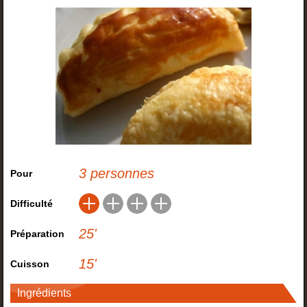
3 personnes
Pour
Difficulté
25
'
Préparation
15
'
Cuisson
Ingrédients