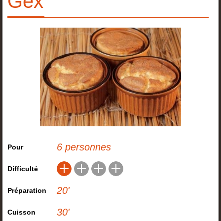
Gex
6 personnes
Pour
Difficulté
20
'
Préparation
30
'
Cuisson