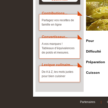
Corse
Cave et liqui
Picardie
Contributions...
Franche-Comté
Poitou-Ch
ALLER PL
Partagez vos recettes de
Guadeloupe
Provence-
Les produits 
famille en ligne
Guyane
Réunion
Les labels de 
Île-de-France
Rhône-Alp
Convertisseur...
Pour
Languedoc-Roussillon
A vos marques !
Tableaux d’équivalences
ALLER PLUS LOIN
Difficulté
de poids et mesures.
La France gourmande
Préparation
À chacun sa fête !
Lexique culinaire...
Partagez vos idées
De A à Z, les mots justes
Cuisson
pour bien cuisiner
Partenaires
|