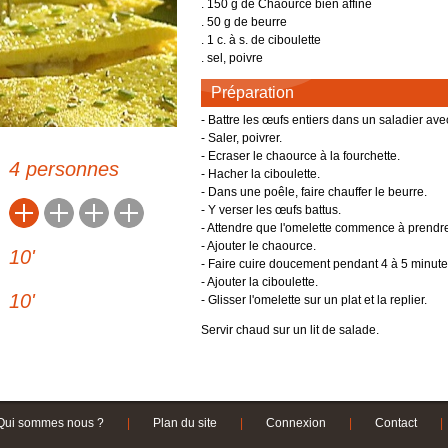
. 150 g de Chaource bien affiné
Féculents
Languedoc-Roussillon
. 50 g de beurre
des
Fromages
. 1 c. à s. de ciboulette
Lorraine
arentes
. sel, poivre
US LOIN
Desserts et boulangerie
Midi-Pyrénées
Alpes-Côte d'Azur
de saison
Préparation
Boissons
Nord-Pas-De-Calais
qualité
- Battre les œufs entiers dans un saladier avec 
Picardie
RECETTES ANCIENNES
- Saler, poivrer.
es
- Ecraser le chaource à la fourchette.
Réunion
4 personnes
- Hacher la ciboulette.
ALLER PLUS LOIN
Rhône-Alpes
- Dans une poêle, faire chauffer le beurre.
- Y verser les œufs battus.
Lexique culinaire
Autres produits alimentaires
- Attendre que l'omelette commence à prendre
Poids et mesures
- Ajouter le chaource.
10
'
- Faire cuire doucement pendant 4 à 5 minute
Partagez vos recettes
- Ajouter la ciboulette.
10
'
- Glisser l'omelette sur un plat et la replier.
Servir chaud sur un lit de salade.
Qui sommes nous ?
|
Plan du site
|
Connexion
|
Contact
|