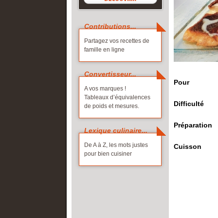
Corse
Cave et liqui
Picardie
Contributions...
Franche-Comté
Poitou-Ch
ALLER PL
Partagez vos recettes de
Guadeloupe
Provence-
Les produits 
famille en ligne
Guyane
Réunion
Les labels de 
Île-de-France
Rhône-Alp
Convertisseur...
Pour
Languedoc-Roussillon
A vos marques !
Tableaux d’équivalences
ALLER PLUS LOIN
Difficulté
de poids et mesures.
La France gourmande
Préparation
À chacun sa fête !
Lexique culinaire...
Partagez vos idées
De A à Z, les mots justes
Cuisson
pour bien cuisiner