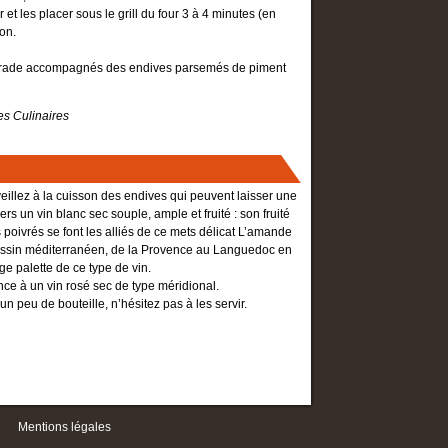
 et les placer sous le grill du four 3 à 4 minutes (en
son.
daurade accompagnés des endives parsemés de piment
es Culinaires
veillez à la cuisson des endives qui peuvent laisser une
rs un vin blanc sec souple, ample et fruité : son fruité
 poivrés se font les alliés de ce mets délicat L’amande
Bassin méditerranéen, de la Provence au Languedoc en
ge palette de ce type de vin.
nce à un vin rosé sec de type méridional.
peu de bouteille, n’hésitez pas à les servir.
Mentions légales