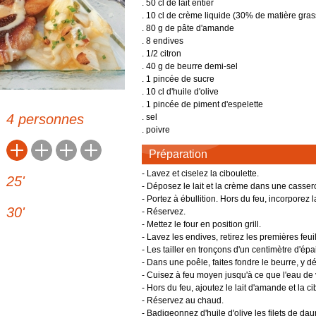
. 50 cl de lait entier
Féculents
Languedoc-Roussillon
. 10 cl de crème liquide (30% de matière gras
des
Fromages
. 80 g de pâte d'amande
Lorraine
arentes
. 8 endives
US LOIN
Desserts et boulangerie
Midi-Pyrénées
. 1/2 citron
Alpes-Côte d'Azur
de saison
. 40 g de beurre demi-sel
Boissons
Nord-Pas-De-Calais
. 1 pincée de sucre
qualité
. 10 cl d'huile d'olive
Picardie
RECETTES ANCIENNES
es
. 1 pincée de piment d'espelette
Réunion
4 personnes
. sel
ALLER PLUS LOIN
. poivre
Rhône-Alpes
Lexique culinaire
Préparation
Autres produits alimentaires
Poids et mesures
- Lavez et ciselez la ciboulette.
25
'
- Déposez le lait et la crème dans une casser
Partagez vos recettes
- Portez à ébullition. Hors du feu, incorporez 
30
'
- Réservez.
- Mettez le four en position grill.
- Lavez les endives, retirez les premières feuil
- Les tailler en tronçons d'un centimètre d'épa
- Dans une poêle, faites fondre le beurre, y 
- Cuisez à feu moyen jusqu'à ce que l'eau de
- Hors du feu, ajoutez le lait d'amande et la ci
- Réservez au chaud.
- Badigeonnez d'huile d'olive les filets de da