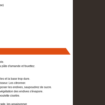
Noël, chaleureux 
A la Gauloise
se)
Nouvel An : la fête 
ALLER PLUS LO
Un Cocktail très… Charleston
Les saints culinaires
Dîner - Buffet…au Moyen-Age
Une Soirée Belle Epoque
Voyage gourmand dans le temps
ALLER PLUS LOIN
Manières de table
Paroles gourmandes
ole.
la pâte d'amande et fouettez.
les et la base trop dure.
isseur. Les citronner.
déposer les endives, saupoudrez de sucre.
 végétation des endives s'évapore.
boulette ciselée.
urade, les assaisonner.