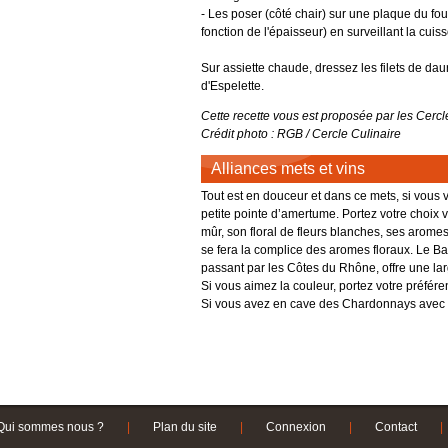
- Les poser (côté chair) sur une plaque du four
fonction de l'épaisseur) en surveillant la cuis
Sur assiette chaude, dressez les filets de 
d'Espelette.
Cette recette vous est proposée par les Cercl
Crédit photo : RGB / Cercle Culinaire
Alliances mets et vins
Tout est en douceur et dans ce mets, si vous 
petite pointe d’amertume. Portez votre choix ve
mûr, son floral de fleurs blanches, ses aromes
se fera la complice des aromes floraux. Le 
passant par les Côtes du Rhône, offre une lar
Si vous aimez la couleur, portez votre préfére
Si vous avez en cave des Chardonnays avec un 
Qui sommes nous ?
|
Plan du site
|
Connexion
|
Contact
|