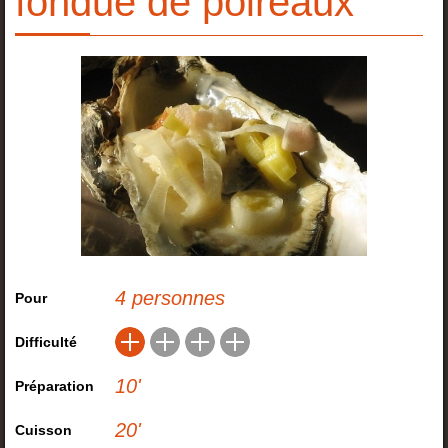
fondue de poireaux
4 personnes
Pour
Difficulté
10
'
Préparation
20
'
Cuisson