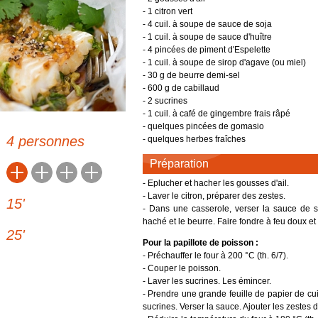
Féculents
- 1 citron vert
Languedoc-Roussillon
des
- 4 cuil. à soupe de sauce de soja
Fromages
Lorraine
- 1 cuil. à soupe de sauce d'huître
arentes
US LOIN
Desserts et boulangerie
- 4 pincées de piment d'Espelette
Midi-Pyrénées
Alpes-Côte d'Azur
- 1 cuil. à soupe de sirop d'agave (ou miel)
de saison
Boissons
Nord-Pas-De-Calais
- 30 g de beurre demi-sel
qualité
- 600 g de cabillaud
Picardie
RECETTES ANCIENNES
- 2 sucrines
es
- 1 cuil. à café de gingembre frais râpé
Réunion
- quelques pincées de gomasio
ALLER PLUS LOIN
Rhône-Alpes
4 personnes
- quelques herbes fraîches
Lexique culinaire
Autres produits alimentaires
Préparation
Poids et mesures
- Eplucher et hacher les gousses d'ail.
Partagez vos recettes
- Laver le citron, préparer des zestes.
15
'
- Dans une casserole, verser la sauce de soja
haché et le beurre. Faire fondre à feu doux e
25
'
Pour la papillote de poisson :
- Préchauffer le four à 200 °C (th. 6/7).
- Couper le poisson.
- Laver les sucrines. Les émincer.
- Prendre une grande feuille de papier de cu
sucrines. Verser la sauce. Ajouter les zestes de