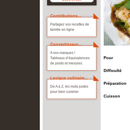
Corse
Cave et liqui
Picardie
Contributions...
Franche-Comté
Poitou-Ch
ALLER PL
Partagez vos recettes de
Guadeloupe
Provence-
Les produits 
famille en ligne
Guyane
Réunion
Les labels de 
Île-de-France
Rhône-Alp
Convertisseur...
Languedoc-Roussillon
A vos marques !
Pour
Tableaux d’équivalences
ALLER PLUS LOIN
de poids et mesures.
La France gourmande
Difficulté
À chacun sa fête !
Lexique culinaire...
Préparation
Partagez vos idées
De A à Z, les mots justes
pour bien cuisiner
Cuisson