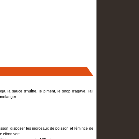
Noël, chaleureux 
A la Gauloise
Nouvel An : la fête 
ALLER PLUS LO
Un Cocktail très… Charleston
Les saints culinaires
Dîner - Buffet…au Moyen-Age
Une Soirée Belle Epoque
Voyage gourmand dans le temps
ALLER PLUS LOIN
Manières de table
Paroles gourmandes
, la sauce d'huître, le piment, le sirop d'agave, l'ail
t mélanger.
isson, disposer les morceaux de poisson et l'émincé de
 citron vert.