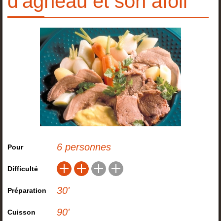
d'agneau et son aïoli
6 personnes
Pour
Difficulté
30
'
Préparation
90
'
Cuisson