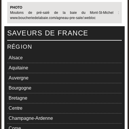
PHOTO
Moutons de pré-salé de la baie du Mont-St-Michel :
www.boucheriedelabaie.com/agneau-pre-sale/.webloc
SAVEURS DE FRANCE
RÉGION
Alsace
Aquitaine
Auvergne
Bourgogne
Bretagne
Centre
Champagne-Ardenne
Corse