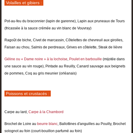
Volailles et gibiers :
Pot-au-feu du braconnier (lapin de garenne), Lapin aux pruneaux de Tours
(fricassée à la sauce crémée au vin blanc de Vouvray)
Ragoût de biche, Civet de marcassin, Côtelettes de chevreuil aux girolles,
Faisan au chou, Salmis de perdreaux, Grives en côtelette, Steak de lièvre
Géline ou « Dame noire » à la lochoise
,
Poulet en barbouille
(mijotée dans
une sauce au vin rouge), Pintade au Reuilly, Canard sauvage aux beignets
de pommes, Coq au gris meunier (orléanais)
Poissons et crustacés :
Carpe au lard,
Carpe à la Chambord
Brochet de Loire au
beurre blanc
, Ballottines d'anguilles au Pouilly, Brochet
solognot au foin (court-bouillon parfumé au foin)