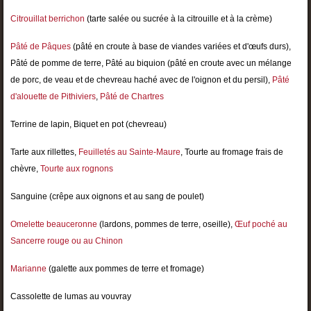
Citrouillat berrichon
(tarte salée ou sucrée à la citrouille et à la crème)
Pâté de Pâques
(pâté en croute à base de viandes variées et d'œufs durs),
Pâté de pomme de terre, Pâté au biquion (pâté en croute avec un mélange
de porc, de veau et de chevreau haché avec de l'oignon et du persil),
Pâté
d'alouette de Pithiviers
,
Pâté de Chartres
Terrine de lapin, Biquet en pot (chevreau)
Tarte aux rillettes,
Feuilletés au Sainte-Maure
, Tourte au fromage frais de
chèvre,
Tourte aux rognons
Sanguine (crêpe aux oignons et au sang de poulet)
Omelette beauceronne
(lardons, pommes de terre, oseille),
Œuf poché au
Sancerre rouge ou au Chinon
Marianne
(galette aux pommes de terre et fromage)
Cassolette de lumas au vouvray