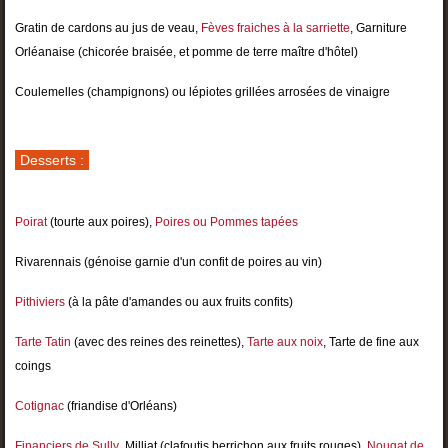
Gratin de cardons au jus de veau,
Fèves fraiches à la sarriette
, Garniture
Orléanaise (chicorée braisée, et pomme de terre maître d'hôtel)
Coulemelles (champignons) ou lépiotes grillées arrosées de vinaigre
Desserts :
Poirat
(tourte aux poires),
Poires ou Pommes tapées
Rivarennais (génoise garnie d'un confit de poires au vin)
Pithiviers
(à la pâte d'amandes ou aux fruits confits)
Tarte Tatin
(avec des reines des reinettes),
Tarte aux noix
, Tarte de fine aux
coings
Cotignac
(friandise d'Orléans)
Financiers de Sully
, Milliat (clafoutis berrichon aux fruits rouges),
Nougat de