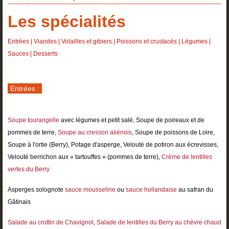
Les spécialités
Entrées
|
Viandes
|
Volailles et gibiers
|
Poissons et crustacés
|
Légumes
|
Sauces
|
Desserts
Entrées :
Soupe tourangelle
avec légumes et petit salé, Soupe de poireaux et de
pommes de terre,
Soupe au cresson aliénois
, Soupe de poissons de Loire,
Soupe à l'ortie (Berry), Potage d'asperge, Velouté de potiron aux écrevisses,
Velouté berrichon aux « tartouffes » (pommes de terre),
Crème de lentilles
vertes du Berry
Asperges solognote
sauce mousseline
ou
sauce hollandaise
au safran du
Gâtinais
Salade au crottin de Chavignol
,
Salade de lentilles du Berry au chèvre chaud