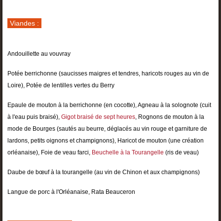
Viandes :
Andouillette au vouvray
Potée berrichonne (saucisses maigres et tendres, haricots rouges au vin de
Loire), Potée de lentilles vertes du Berry
Epaule de mouton à la berrichonne (en cocotte), Agneau à la solognote (cuit
à l'eau puis braisé),
Gigot braisé de sept heures
, Rognons de mouton à la
mode de Bourges (sautés au beurre, déglacés au vin rouge et garniture de
lardons, petits oignons et champignons), Haricot de mouton (une création
orléanaise), Foie de veau farci,
Beuchelle à la Tourangelle
(ris de veau)
Daube de bœuf à la tourangelle (au vin de Chinon et aux champignons)
Langue de porc à l'Orléanaise, Rata Beauceron