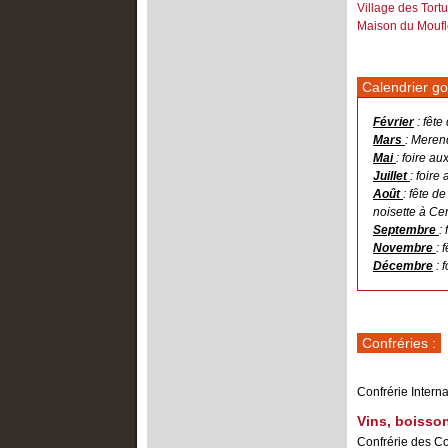
Village des Tort
Maison du Mouflo
Calendrier g
Février
: fête
Mars
: Merend
Mai
: foire a
Juillet
: foire
Août
: fête d
noisette à Ce
Septembre
:
Novembre
: 
Décembre
: 
Confréries :
Confrérie Intern
Vins, boisson
Confrérie des C