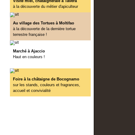
Visite miel, châtaigneraie à Tavera
Noël, chaleureux 
à la découverte du mêtier d'apiculteur
A la Gauloise
Nouvel An : la fête 
ALLER PLUS LO
Un Cocktail très… Charleston
Les saints culinaires
Au village des Tortues à Moltifao
Dîner - Buffet…au Moyen-Age
à la découverte de la dernière tortue
Une Soirée Belle Epoque
terrestre française !
Voyage gourmand dans le temps
Marché à Ajaccio
ALLER PLUS LOIN
Haut en couleurs !
Manières de table
Paroles gourmandes
Foire à la châtaigne de Bocognamo
sur les stands, couleurs et fragrances,
accueil et convivialité