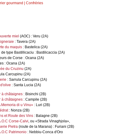
Féculents
rier gourmand
|
Confréries
Languedoc-Roussillon
des
Fromages
Lorraine
arentes
US LOIN
Desserts et boulangerie
Midi-Pyrénées
Alpes-Côte d'Azur
de saison
Boissons
Nord-Pas-De-Calais
qualité
uverte miel
(AOC) : Veru (2A)
Picardie
RECETTES ANCIENNES
aigneraie
: Tavera (2A)
es
rte du maquis
: Bastelica (2A)
Réunion
 de type Bastillicaciu : Bastilicaccia (2A)
ALLER PLUS LOIN
Rhône-Alpes
eurs de Corse : Ocana (2A)
les : Ocana (2A)
Lexique culinaire
Autres produits alimentaires
lée du Cruzinu
(2A)
Poids et mesures
rula Carcupinu (2A)
lerie
: Sarrula Carcupinu (2A)
Partagez vos recettes
d'olive
: Santa Lucia (2A)
r à châtaignes
: Bisinchi (2B)
r à châtaignes
: Campile (2B)
 Memoria di u Vinu»
: Luri (2B)
édrat
: Nonza (2B)
ns et Route des Vins
: Balagne (2B)
A.O.C Corse-Calvi
, ou «Strada Vinaghjola»,
serie Pietra
(route de la Marana) : Furiani (2B)
A.O.C Patrimonio
: Nebbiu-Conca d'Oro