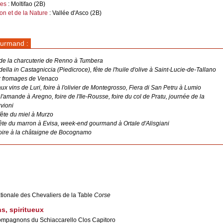
ues
: Moltifao (2B)
n et de la Nature
: Vallée d'Asco (2B)
ourmand :
 de la charcuterie de Renno à Tumbera
ella in Castagniccia (Piedicroce), fête de l'huile d'olive à Saint-Lucie-de-Tallano
ux fromages de Venaco
 aux vins de Luri, foire à l'olivier de Montegrosso, Fiera di San Petru à Lumio
e l'amande à Aregno, foire de l'Ile-Rousse, foire du col de Pratu, journée de la
rvioni
 fête du miel à Murzo
fête du marron à Evisa, week-end gourmand à Ortale d'Alisgiani
foire à la châtaigne de Bocognamo
ationale des Chevaliers de la Table
Corse
s, spiritueux
ompagnons du Schiaccarello Clos Capitoro